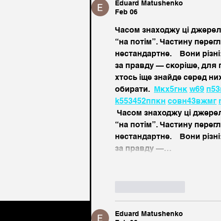
Eduard Matushenko
Feb 06
Часом знаходжу ці джерела 
“на потім”. Частину пере
нестандартне.    Вони різні
за правду — скоріше, для
хтось іще знайде серед ни
обирати.  
М
к
х
5
г
нк
w69
п
53
k55
34
52
пп
кн
с
о
вн
43
вж
мг
 Часом знаходжу ці джерела
“на потім”. Частину пере
нестандартне.    Вони різні
за правду —…
Like
Reply
Eduard Matushenko