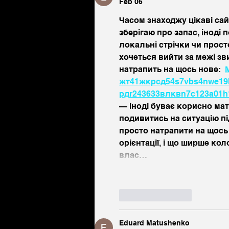
Feb 06
Часом знаходжу цікаві сай
зберігаю про запас, іноді 
локальні стрічки чи прост
хочеться вийти за межі з
натрапить на щось нове:  
жт
41
ж
кр
сд
54
s7
vb
s4
nw
e19
рд
r24
36
33
вл
кв
n7
c123
a01
h
— іноді буває корисно мат
подивитись на ситуацію під
просто натрапити на щось
орієнтації, і що ширше ко
влас…
Like
Reply
Eduard Matushenko