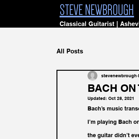
STEVE NEWBROUGH
Classical Guitarist | Ashev
All Posts
stevenewbrough
BACH ON 
Updated:
Oct 28, 2021
Bach’s music transc
I’m playing Bach on
the guitar didn’t ev