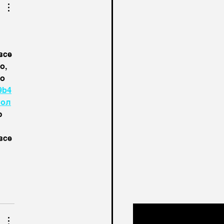
ve a gift for you at
 
все 
о, 
о 
9
b4
м
ол
 
все 