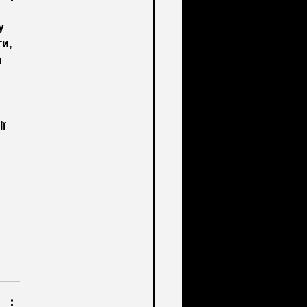
у 
и, 
 
ї 