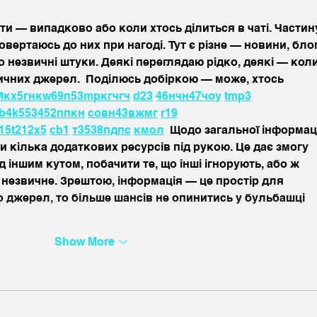
ти — випадково або коли хтось ділиться в чаті. Частин
повертаюсь до них при нагоді. Тут є різне — новини, блог
о незвичні штуки. Деякі переглядаю рідко, деякі — коли
вичних джерел.  Поділюсь добіркою — може, хтось 
М
к
х
5
г
нк
w69
п
53
mp
кг
чг
ч
d23
46
н
чн
47
чо
у
tmp3
b4
k55
34
52
пп
кн
с
о
вн
43
вж
мг
r19
15
t21
2x5
cb1
т
35
38
пд
пс
км
ол
  Щодо загальної інформаці
и кілька додаткових ресурсів під рукою. Це дає змогу 
 іншим кутом, побачити те, що інші ігнорують, або ж 
 незвичне. Зрештою, інформація — це простір для 
ло джерел, то більше шансів не опинитись у бульбашці 
Show More