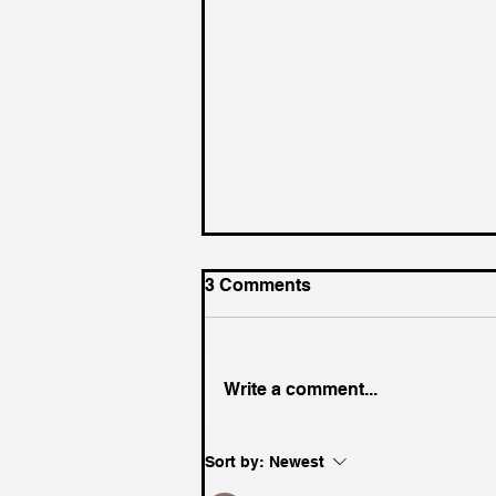
3 Comments
Write a comment...
How did Bach play guitar?
Sort by:
Newest
He cheated…