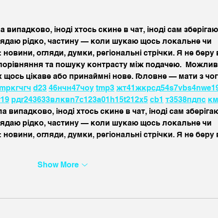
I ha
випадково, іноді хтось скине в чат, іноді сам зберігаю
глядаю рідко, частину — коли шукаю щось локальне чи 
: новини, огляди, думки, регіональні стрічки. Я не беру 
 порівняння та пошуку контрасту між подачею.  Можлив
х щось цікаве або принаймні нове. Головне — мати з чог
mp
кг
чг
ч
d23
46
н
чн
47
чо
у
tmp3
жт
41
ж
кр
сд
54
s7
vb
s4
nw
e1
r19
рд
r24
36
33
вл
кв
n7
c123
a01
h15
t21
2x5
cb1
т
35
38
пд
пс
к
 випадково, іноді хтось скине в чат, іноді сам зберігаю
глядаю рідко, частину — коли шукаю щось локальне чи 
: новини, огляди, думки, регіональні стрічки. Я не беру 
Show More