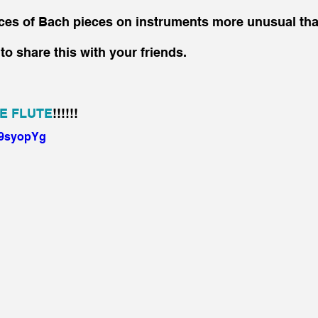
ces of Bach pieces on instruments more unusual than
to share this with your friends.
E FLUTE
!!!!!!
u9syopYg